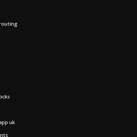
routing
tocks
 app uk
ents