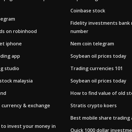
Coinbase stock
legram
Fidelity investments bank 
ds on robinhood
number
et iphone
Nem coin telegram
rading app
Soybean oil prices today
ng studio
Trading currencies 101
stock malaysia
Soybean oil prices today
end
How to find value of old s
d currency & exchange
Stratis crypto koers
Best mobile share trading
 to invest your money in
Quick 1000 dollar investm