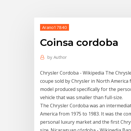
Arano17840
Coinsa cordoba
by
Author
Chrysler Cordoba - Wikipedia The Chrysl
coupe sold by Chrysler in North America f
model produced specifically for the perso
vehicle that was smaller than full-size.
The Chrysler Cordoba was an intermediat
America from 1975 to 1983. It was the com
personal luxury market and the first Chry
size. Nicaraguan córdoba - Wikipedia Ban