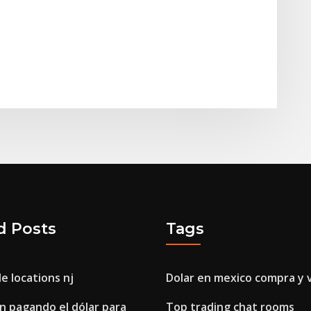
d Posts
Tags
e locations nj
Dolar en mexico compra y 
n pagando el dólar para
Top trading chat rooms