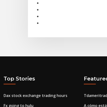
Top Stories
Feature
Dax stock exchange trading hours
Tdameritrad
Fx going to hulu
A cómo está