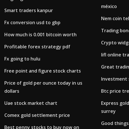
méxico
Smart traders kanpur
Nem coin te
Fx conversion usd to gbp
Trading bon
How much is 0.001 bitcoin worth
Crypto widg
Profitable forex strategy pdf
Iifl online t
Fx going to hulu
Great tradi
Free point and figure stock charts
Investment 
Price of gold per ounce today in us
dollars
Btc price tr
Uae stock market chart
Express gol
surrey
Comex gold settlement price
Good things
Best penny stocks to buy now on